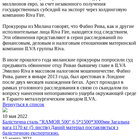
миллионов евро, за счет незаконного получения
государственных субсидий на экспорт через холдинговую
компанию Riva Fire.
Прокуроры из Милана говорят, что Фабио Рива, как и другие
исполнительные лица Riva Fire, находятся под следствием.
Эти обвинения представляют в серии расследований по
финансовым, деловым и налоговым отношениям материнской
компании ILVA группы Riva.
В июле прошлого года миланские прокуроры попросили суд
предъявить обвинение отцу Риваи бывшему главе в ILVA
Эмилио Riva в массовом налоговом мошенничестве. Фабио
Рива, ранее в январе 2013 года, был арестован в Лондоне
после двух месяцев нахождения бегах. Арест проходил в
рамках уголовного расследования в связи со скандалом по
вопросу нанесения непоправимого ущерба окружающей среде
в Таранто металлургическим заводом ILVA.
Вернуться в список
10 мая 2022
Балістична сталь "RAMOR 500" 6,5*1500*3000мм Загальна
вага 1170 кг (5 листів) Даний матеріал поставляється з
балістичною експертизою.
15 марта 2021