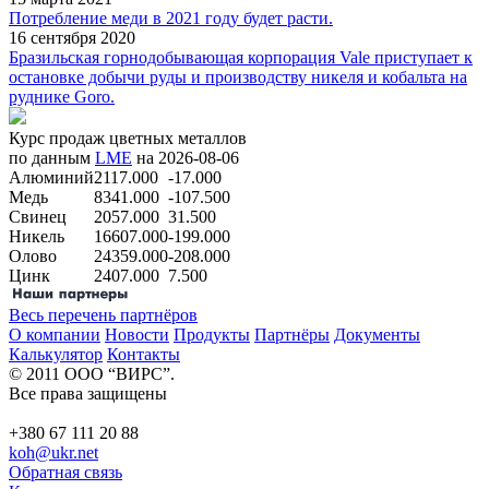
Потребление меди в 2021 году будет расти.
16 сентября 2020
Бразильская горнодобывающая корпорация Vale приступает к
остановке добычи руды и производству никеля и кобальта на
руднике Goro.
Курс продаж цветных металлов
по данным
LME
на 2026-08-06
Алюминий
2117.000
-17.000
Медь
8341.000
-107.500
Свинец
2057.000
31.500
Никель
16607.000
-199.000
Олово
24359.000
-208.000
Цинк
2407.000
7.500
Весь перечень партнёров
О компании
Новости
Продукты
Партнёры
Документы
Калькулятор
Контакты
© 2011 ООО “ВИРС”.
Все права защищены
+380 67 111 20 88
koh@ukr.net
Обратная связь