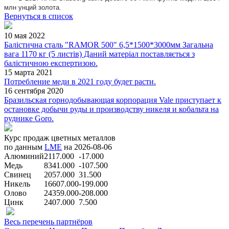
млн унций золота.
Вернуться в список
10 мая 2022
Балістична сталь "RAMOR 500" 6,5*1500*3000мм Загальна
вага 1170 кг (5 листів) Даний матеріал поставляється з
балістичною експертизою.
15 марта 2021
Потребление меди в 2021 году будет расти.
16 сентября 2020
Бразильская горнодобывающая корпорация Vale приступает к
остановке добычи руды и производству никеля и кобальта на
руднике Goro.
Курс продаж цветных металлов
по данным
LME
на 2026-08-06
Алюминий
2117.000
-17.000
Медь
8341.000
-107.500
Свинец
2057.000
31.500
Никель
16607.000
-199.000
Олово
24359.000
-208.000
Цинк
2407.000
7.500
Весь перечень партнёров