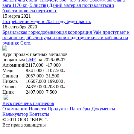
вага 1170 кг (5 листів) Даний матеріал поставляється з
балістичною експертизою.
15 марта 2021
Потребление меди в 2021 году будет расти.
16 сентября 2020
Бразильская горнодобывающая корпорация Vale приступает к
остановке добычи руды и производству никеля и кобальта на
руднике Goro.
Курс продаж цветных металлов
по данным
LME
на 2026-08-07
Алюминий
2117.000
-17.000
Медь
8341.000
-107.500
Свинец
2057.000
31.500
Никель
16607.000
-199.000
Олово
24359.000
-208.000
Цинк
2407.000
7.500
Весь перечень партнёров
О компании
Новости
Продукты
Партнёры
Документы
Калькулятор
Контакты
© 2011 ООО “ВИРС”.
Все права защищены