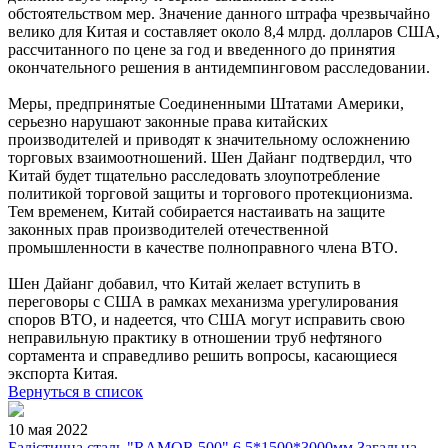
обстоятельством мер. Значение данного штрафа чрезвычайно
велико для Китая и составляет около 8,4 млрд. долларов США,
рассчитанного по цене за год и введенного до принятия
окончательного решения в антидемпинговом расследовании.
Меры, предпринятые Соединенными Штатами Америки,
серьезно нарушают законные права китайских
производителей и приводят к значительному осложнению
торговых взаимоотношений. Шен Дайанг подтвердил, что
Китай будет тщательно расследовать злоупотребление
политикой торговой защиты и торгового протекционизма.
Тем временем, Китай собирается настаивать на защите
законных прав производителей отечественной
промышленности в качестве полноправного члена ВТО.
Шен Дайанг добавил, что Китай желает вступить в
переговоры с США в рамках механизма урегулирования
споров ВТО, и надеется, что США могут исправить свою
неправильную практику в отношении труб нефтяного
сортамента и справедливо решить вопросы, касающиеся
экспорта Китая.
Вернуться в список
10 мая 2022
Балістична сталь "RAMOR 500" 6,5*1500*3000мм Загальна