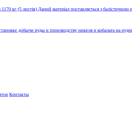
170 кг (5 листів) Даний матеріал поставляється з балістичною 
тановке добычи руды и производству никеля и кобальта на рудн
ятор
Контакты