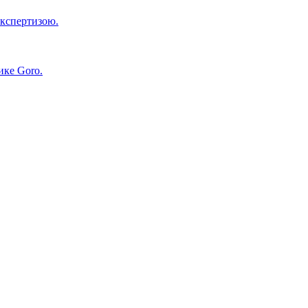
експертизою.
ике Goro.