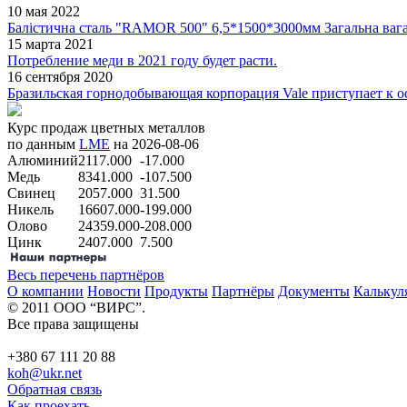
10 мая 2022
Балістична сталь "RAMOR 500" 6,5*1500*3000мм Загальна вага 1
15 марта 2021
Потребление меди в 2021 году будет расти.
16 сентября 2020
Бразильская горнодобывающая корпорация Vale приступает к ос
Курс продаж цветных металлов
по данным
LME
на 2026-08-06
Алюминий
2117.000
-17.000
Медь
8341.000
-107.500
Свинец
2057.000
31.500
Никель
16607.000
-199.000
Олово
24359.000
-208.000
Цинк
2407.000
7.500
Весь перечень партнёров
О компании
Новости
Продукты
Партнёры
Документы
Калькул
© 2011 ООО “ВИРС”.
Все права защищены
+380 67 111 20 88
koh@ukr.net
Обратная связь
Как проехать