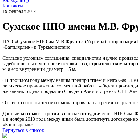
Калькулятор
Контакты
19 февраля 2014
Сумское НПО имени М.В. Фрун
ПАО «Сумское НПО им.М.В.Фрунзе» (Украина) и корпорация Pet
«Багтыярлык» в Туркменистане.
Согласно условиям соглашения, специалистам научно-производ
задействованы в установке осушки газа, строительством которо
м, а его внутренний диаметр – 5 м.
«В прошлом году между нашим предприятием и Petro Gas LLP б
логическое продолжение совместной работы – будем производит
начальник отдела продаж по Средней Азии и странам СНГ Але
Отгрузка готовой техники запланирована на третий квартал те
Данный контракт – третий в списке сотрудничества НПО им. Ф
а в ноябре 2013 года между ними была достигнута договоренно
«Багтыярлык».
Вернуться в список