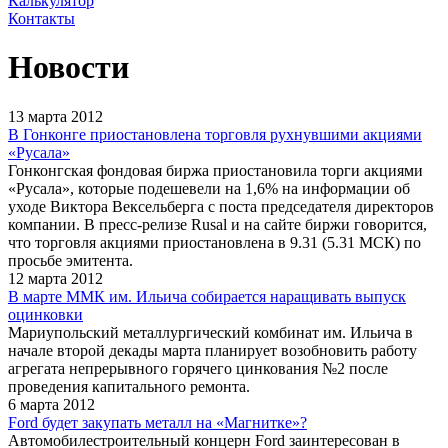
Калькулятор
Контакты
Новости
13 марта 2012
В Гонконге приостановлена торговля рухнувшими акциями
«Русала»
Гонконгская фондовая биржа приостановила торги акциями
«Русала», которые подешевели на 1,6% на информации об
уходе Виктора Вексельберга с поста председателя директоров
компании. В пресс-релизе Rusal и на сайте биржи говорится,
что торговля акциями приостановлена в 9.31 (5.31 МСК) по
просьбе эмитента.
12 марта 2012
В марте ММК им. Ильича собирается наращивать выпуск
оцинковки
Мариупольский металлургический комбинат им. Ильича в
начале второй декады марта планирует возобновить работу
агрегата непрерывного горячего цинкования №2 после
проведения капитального ремонта.
6 марта 2012
Ford будет закупать металл на «Магнитке»?
Автомобилестроительный концерн Ford заинтересован в