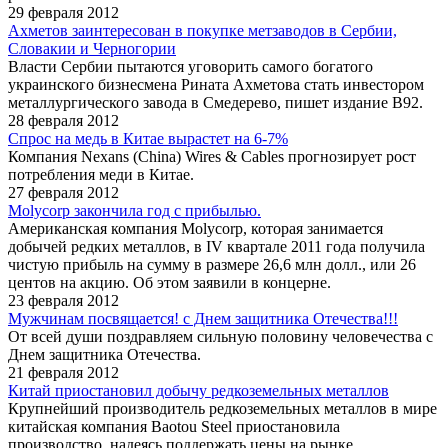
29 февраля 2012
Ахметов заинтересован в покупке метзаводов в Сербии,
Словакии и Черногории
Власти Сербии пытаются уговорить самого богатого
украинского бизнесмена Рината Ахметова стать инвестором
металлургического завода в Смедерево, пишет издание B92.
28 февраля 2012
Спрос на медь в Китае вырастет на 6-7%
Компания Nexans (China) Wires & Cables прогнозирует рост
потребления меди в Китае.
27 февраля 2012
Molycorp закончила год с прибылью.
Американская компания Molycorp, которая занимается
добычей редких металлов, в IV квартале 2011 года получила
чистую прибыль на сумму в размере 26,6 млн долл., или 26
центов на акцию. Об этом заявили в концерне.
23 февраля 2012
Мужчинам посвящается! с Днем защитника Отечества!!!
От всей души поздравляем сильную половину человечества с
Днем защитника Отечества.
21 февраля 2012
Китай приостановил добычу редкоземельных металлов
Крупнейший производитель редкоземельных металлов в мире
китайская компания Baotou Steel приостановила
производство, надеясь поддержать цены на рынке.