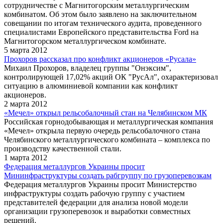
сотрудничестве с Магнитогорским металлургическим
комбинатом. Об этом было заявлено на заключительном
совещании по итогам технического аудита, проведенного
специалистами Европейского представительства Ford на
Магнитогорском металлургическом комбинате.
5 марта 2012
Прохоров рассказал про конфликт акционеров «Русала»
Михаил Прохоров, владелец группы "Онэксим",
контролирующей 17,02% акций ОК "РусАл", охарактеризовал
ситуацию в алюминиевой компании как конфликт
акционеров.
2 марта 2012
«Мечел» открыл рельсобалочный стан на Челябинском МК
Российская горнодобывающая и металлургическая компания
«Мечел» открыла первую очередь рельсобалочного стана
Челябинского металлургического комбината – комплекса по
производству качественной стали.
1 марта 2012
Федерация металлургов Украины просит
Мининфраструктуры создать рабгруппу по грузоперевозкам
Федерация металлургов Украины просит Министерство
инфраструктуры создать рабочую группу с участием
представителей федерации для анализа новой модели
организации грузоперевозок и выработки совместных
решений.