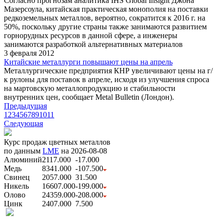
Согласно прогнозам аналитика IHS Global Insight Джона
Мазерсоула, китайская практическая монополия на поставки
редкоземельных металлов, вероятно, сократится к 2016 г. на
50%, поскольку другие страны также занимаются развитием
горнорудных ресурсов в данной сфере, а инженеры
занимаются разработкой альтернативных материалов
3 февраля 2012
Китайские металлурги повышают цены на апрель
Металлургические предприятия КНР увеличивают цены на г/
к рулоны для поставок в апреле, исходя из улучшения спроса
на мартовскую металлопродукцию и стабильности
внутренних цен, сообщает Metal Bulletin (Лондон).
Предыдущая
1
2
3
4
5
6
7
8
9
10
11
Следующая
Курс продаж цветных металлов
по данным
LME
на 2026-08-08
Алюминий
2117.000
-17.000
Медь
8341.000
-107.500
Свинец
2057.000
31.500
Никель
16607.000
-199.000
Олово
24359.000
-208.000
Цинк
2407.000
7.500