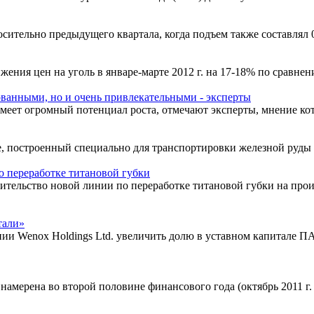
осительно предыдущего квартала, когда подъем также составлял 
жения цен на уголь в январе-марте 2012 г. на 17-18% по сравне
ованными, но и очень привлекательными - эксперты
имеет огромный потенциал роста, отмечают эксперты, мнение ко
e, построенный специально для транспортировки железной руды в
о переработке титановой губки
тельство новой линии по переработке титановой губки на прои
тали»
 Wenox Holdings Ltd. увеличить долю в уставном капитале П
мерена во второй половине финансового года (октябрь 2011 г. - 