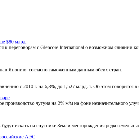
ше $80 млрд.
 к переговорам с Glencore International о возможном слиянии к
огнав Японию, согласно таможенным данным обеих стран.
внению с 2010 г. на 6,8%, до 1,527 млрд. т. Об этом говорится в 
нваре
ое производство чугуна на 2% м/м на фоне незначительного улуч
будут искать на спутнике Земли месторождения редкоземельных
 российские АЭС