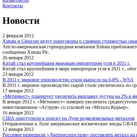
Калькулятор
Контакты
Новости
2 февраля 2012
Xstrata и Glencore ведут переговоры о слиянии стоимостью свы
Англо-американская горнорудная компания Xstrata приближается
сообщении Xstrata Plc.
26 января 2012
Китай стал крупнейшим мировым импортером угля в 2011 г.
Китай стал крупнейшим в мире импортером угля в 2011 г., об
23 января 2012
В 2011 г. мировое производство стали выросло на 6,8% - WSA
В 2011 г. мировое производство сырой стали увеличилось по сра
17 января 2012
«Метинвест» планирует увеличить выплавку чугуна на 2% в я
В январе 2012 г. «Метинвест» намерен увеличить среднесуточн
инвесткомпании «Аструм» со ссылкой на «Металл-Курьер».
16 января 2012
США приступили к поиску на Луне редкоземельных металлов
Отправленные к Луне американские космические зонды GRAIL 
12 января 2012
Россияне разрешили «Днепроспецстали» поставлять металл на