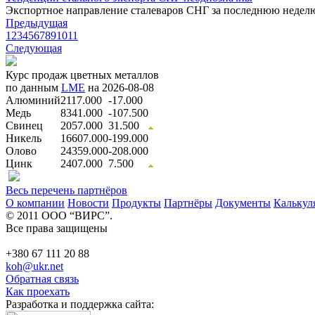
Экспортное направление сталеваров СНГ за последнюю неделю
Предыдущая
1
2
3
4
5
6
7
8
9
10
11
Следующая
Курс продаж цветных металлов
по данным
LME
на 2026-08-08
Алюминий
2117.000
-17.000
Медь
8341.000
-107.500
Свинец
2057.000
31.500
Никель
16607.000
-199.000
Олово
24359.000
-208.000
Цинк
2407.000
7.500
Весь перечень партнёров
О компании
Новости
Продукты
Партнёры
Документы
Калькул
© 2011 ООО “ВИРС”.
Все права защищены
+380 67 111 20 88
koh@ukr.net
Обратная связь
Как проехать
Разработка и поддержка сайта: