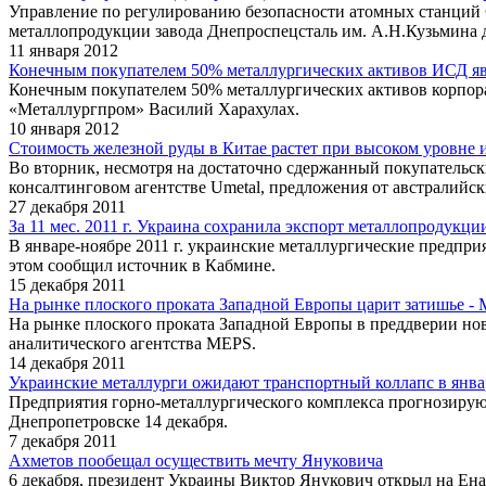
Управление по регулированию безопасности атомных станций 
металлопродукции завода Днепроспецсталь им. А.Н.Кузьмина 
11 января 2012
Конечным покупателем 50% металлургических активов ИСД яв
Конечным покупателем 50% металлургических активов корпор
«Металлургпром» Василий Харахулах.
10 января 2012
Стоимость железной руды в Китае растет при высоком уровне 
Во вторник, несмотря на достаточно сдержанный покупательск
консалтинговом агентстве Umetal, предложения от австралийск
27 декабря 2011
За 11 мес. 2011 г. Украина сохранила экспорт металлопродукци
В январе-ноябре 2011 г. украинские металлургические предпр
этом сообщил источник в Кабмине.
15 декабря 2011
На рынке плоского проката Западной Европы царит затишье -
На рынке плоского проката Западной Европы в преддверии ново
аналитического агентства MEPS.
14 декабря 2011
Украинские металлурги ожидают транспортный коллапс в янва
Предприятия горно-металлургического комплекса прогнозируют
Днепропетровске 14 декабря.
7 декабря 2011
Ахметов пообещал осуществить мечту Януковича
6 декабря, президент Украины Виктор Янукович открыл на Ен