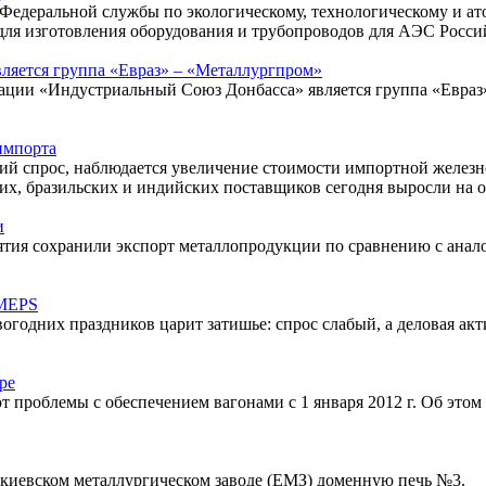
Федеральной службы по экологическому, технологическому и а
для изготовления оборудования и трубопроводов для АЭС Росси
ляется группа «Евраз» – «Металлургпром»
ации «Индустриальный Союз Донбасса» является группа «Евраз»
импорта
ий спрос, наблюдается увеличение стоимости импортной железно
их, бразильских и индийских поставщиков сегодня выросли на о
и
иятия сохранили экспорт металлопродукции по сравнению с анал
 MEPS
годних праздников царит затишье: спрос слабый, а деловая акти
ре
 проблемы с обеспечением вагонами с 1 января 2012 г. Об это
акиевском металлургическом заводе (ЕМЗ) доменную печь №3.