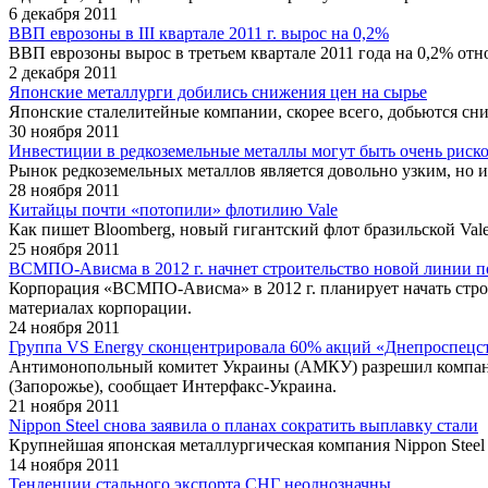
6 декабря 2011
ВВП еврозоны в III квартале 2011 г. вырос на 0,2%
ВВП еврозоны вырос в третьем квартале 2011 года на 0,2% отн
2 декабря 2011
Японские металлурги добились снижения цен на сырье
Японские сталелитейные компании, скорее всего, добьются сни
30 ноября 2011
Инвестиции в редкоземельные металлы могут быть очень риск
Рынок редкоземельных металлов является довольно узким, но 
28 ноября 2011
Китайцы почти «потопили» флотилию Vale
Как пишет Bloomberg, новый гигантский флот бразильской Val
25 ноября 2011
ВСМПО-Ависма в 2012 г. начнет строительство новой линии п
Корпорация «ВСМПО-Ависма» в 2012 г. планирует начать строи
материалах корпорации.
24 ноября 2011
Группа VS Energy сконцентрировала 60% акций «Днепроспецс
Антимонопольный комитет Украины (АМКУ) разрешил компании
(Запорожье), сообщает Интерфакс-Украина.
21 ноября 2011
Nippon Steel снова заявила о планах сократить выплавку стали
Крупнейшая японская металлургическая компания Nippon Steel на
14 ноября 2011
Тенденции стального экспорта СНГ неоднозначны