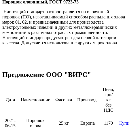
Порошок оловянный, ГОСТ 9723-73
Настоящий стандарт распространяется на оловянный
порошок (ПО), изготавливаемый способом распыления олова
марок 01, 02, и предназначенный для производства
электроугольных изделий и других металлокерамических
композиций в различных отраслях промышленности.
Настоящий стандарт предусмотрен для первой категории
качества. Допускается использование других марок олова.
Предложение ООО "BИPC"
Цена,
грн/
Дата
Наименование
Фасовка
Производ.
кг
без
НДС
2021-
Порошок
25 кг
Европа
1170
Купи
06-15
олова