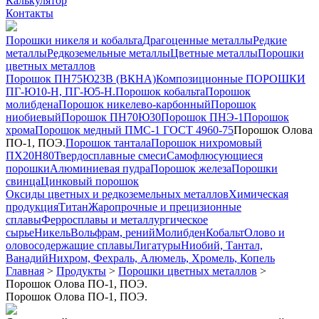
Калькулятор
Контакты
Порошки никеля и кобальта
Драгоценные металлы
Редкие
металлы
Редкоземельные металлы
Цветные металлы
Порошки
цветных металлов
Порошок ПН75Ю23В (ВКНА)
Композиционные ПОРОШКИ
ПГ-Ю10-Н, ПГ-Ю5-Н.
Порошок кобальта
Порошок
молибдена
Порошок никелево-карбонный
Порошок
ниобиевый
Порошок ПН70Ю30
Порошок ПНЭ-1
Порошок
хрома
Порошок медный ПМС-1 ГОСТ 4960-75
Порошок Олова
ПО-1, ПОЭ.
Порошок тантала
Порошок нихромовый
ПХ20Н80
Твердосплавные смеси
Самофлюсующиеся
порошки
Алюминиевая пудра
Порошок железа
Порошки
свинца
Цинковый порошок
Оксиды цветных и редкоземельных металлов
Химическая
продукция
Титан
Жаропрочные и прецизионные
сплавы
Ферросплавы и металлургическое
сырье
Никель
Вольфрам, рений
Молибден
Кобальт
Олово и
оловосодержащие сплавы
Лигатуры
Ниобий, Тантал,
Ванадий
Нихром, Фехраль, Алюмель, Хромель, Копель
Главная
>
Продукты
>
Порошки цветных металлов
>
Порошок Олова ПО-1, ПОЭ.
Порошок Олова ПО-1, ПОЭ.