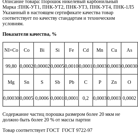
Описание товара: Порошок никелевый карбонильный
Марка :ПНК-УТ1, ПНК-УТ2, ПНК-УТ3, ПНК-УТ4, ПНК-1Л5
Указанный в настоящем сертификате качества товар
соответствует по качеству стандартам и техническим
условиям.
Показатели качества, %
NI+Co
Co
Bi
Si
Fe
Cd
Mn
Cu
As
99,80
0,0002
0,00002
0,0005
0,0010
0,0001
0,0003
0,0003
0,00030
Mg
Sn
S
Sb
Pb
C
P
Zn
O
0,00030
0,0005
0,0006
0,0001
0,0001
0,2
0,0003
0,0003
0,0002
Содержание частиц порошка размером более 20 мкм не
должно быть более 20 % от массы партии
Товар соответствует ГОСТ ГОСТ 9722-97