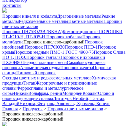
Калькулятор
Контакты
Порошки никеля и кобальта
Драгоценные металлы
Редкие
металлы
Редкоземельные металлы
Цветные металлы
Порошки
цветных металлов
Порошок ПН75Ю23В (ВКНА)
Композиционные ПОРОШКИ
ПГ-Ю10-Н, ПГ-Ю5-Н.
Порошок кобальта
Порошок
молибдена
Порошок никелево-карбонный
Порошок
ниобиевый
Порошок ПН70Ю30
Порошок ПНЭ-1
Порошок
хрома
Порошок медный ПМС-1 ГОСТ 4960-75
Порошок Олова
ПО-1, ПОЭ.
Порошок тантала
Порошок нихромовый
ПХ20Н80
Твердосплавные смеси
Самофлюсующиеся
порошки
Алюминиевая пудра
Порошок железа
Порошки
свинца
Цинковый порошок
Оксиды цветных и редкоземельных металлов
Химическая
продукция
Титан
Жаропрочные и прецизионные
сплавы
Ферросплавы и металлургическое
сырье
Никель
Вольфрам, рений
Молибден
Кобальт
Олово и
оловосодержащие сплавы
Лигатуры
Ниобий, Тантал,
Ванадий
Нихром, Фехраль, Алюмель, Хромель, Копель
Главная
>
Продукты
>
Порошки цветных металлов
>
Порошок никелево-карбонный
Порошок никелево-карбонный