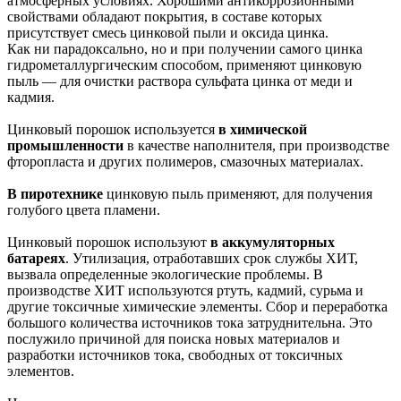
атмосферных условиях. Хорошими антикоррозионными
свойствами обладают покрытия, в составе которых
присутствует смесь цинковой пыли и оксида цинка.
Как ни парадоксально, но и при получении самого цинка
гидрометаллургическим способом, применяют цинковую
пыль — для очистки раствора сульфата цинка от меди и
кадмия.
Цинковый порошок используется
в химической
промышленности
в качестве наполнителя, при производстве
фторопласта и других полимеров, смазочных материалах.
В пиротехнике
цинковую пыль применяют, для получения
голубого цвета пламени.
Цинковый порошок используют
в аккумуляторных
батареях
. Утилизация, отработавших срок службы ХИТ,
вызвала определенные экологические проблемы. В
производстве ХИТ используются ртуть, кадмий, сурьма и
другие токсичные химические элементы. Сбор и переработка
большого количества источников тока затруднительна. Это
послужило причиной для поиска новых материалов и
разработки источников тока, свободных от токсичных
элементов.