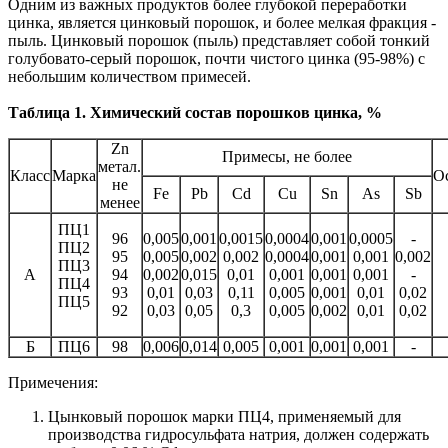
Одним из важных продуктов более глубокой переработки
цинка, является цинковый порошок, и более мелкая фракция -
пыль. Цинковый порошок (пыль) представляет собой тонкий
голубовато-серый порошок, почти чистого цинка (95-98%) с
небольшим количеством примесей.
Таблица 1. Химический состав порошков цинка, %
Zn
Примесы, не более
метал.
Класс
Марка
О
не
Fe
Pb
Cd
Cu
Sn
As
Sb
менее
ПЦ1
96
0,005
0,001
0,0015
0,0004
0,001
0,0005
-
ПЦ2
95
0,005
0,002
0,002
0,0004
0,001
0,001
0,002
ПЦ3
А
94
0,002
0,015
0,01
0,001
0,001
0,001
-
ПЦ4
93
0,01
0,03
0,11
0,005
0,001
0,01
0,02
ПЦ5
92
0,03
0,05
0,3
0,005
0,002
0,01
0,02
Б
ПЦ6
98
0,006
0,014
0,005
0,001
0,001
0,001
-
Примечения:
Цынковый порошок марки ПЦ4, применяемый для
производства гидросульфата натрия, должен содержать