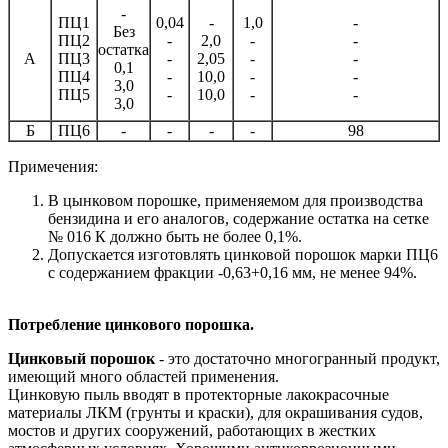
-
ПЦ1
0,04
-
1,0
-
Без
ПЦ2
-
2,0
-
-
остатка
А
ПЦ3
-
2,05
-
-
0,1
ПЦ4
-
10,0
-
-
3,0
ПЦ5
-
10,0
-
-
3,0
Б
ПЦ6
-
-
-
-
98
Примечения:
В цынковом порошке, применяемом для производства
бензидина и его аналогов, содержание остатка на сетке
№ 016 К должно быть не более 0,1%.
Допускается изготовлять цинковой порошок марки ПЦ6
с содержанием фракции -0,63+0,16 мм, не менее 94%.
Потребление цинкового порошка.
Цинковый порошок
- это достаточно многогранный продукт,
имеющий много областей применения.
Цинковую пыль вводят в протекторные лакокрасочные
материалы ЛКМ (грунты и краски), для окрашивания судов,
мостов и других сооружений, работающих в жестких