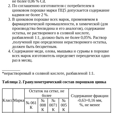
не более 0,06 % Cd.
По соглашению изготовителя с потребителем в
цинковом порошке марки ПЦ5 допускается содержание
кадмия не более 2 %.
В цинковом порошке всех марок, применяемом в
фармацевтической промышлености, в химической (для
производства бензидина и его аналогов), содержание
остатка, не растворимого в соляной кислоте,
разбавленой 1:1, должно быть не более 0,05%. Раствор
,получений при определении нерастворимого остатка,
должен быть бесцветным.
Содержание меди, олова, мышьяка и сурьмы в порошке
всех марок изготовитель определяет переодически один
раз в месяц.
_________
*нерастворимый в соляной кислоте, разбавленой 1:1.
Таблица 2. Гранулометрический состав порошков цинка
Остаток на сетке, не
более
Содержание фракции
Класс
Марка
-0,63+0,16 мм,
№
№
№
№ 061
%, не менее
008
0071
005
К
К
К
К