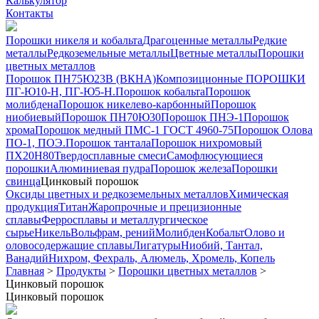
Калькулятор
Контакты
Порошки никеля и кобальта
Драгоценные металлы
Редкие
металлы
Редкоземельные металлы
Цветные металлы
Порошки
цветных металлов
Порошок ПН75Ю23В (ВКНА)
Композиционные ПОРОШКИ
ПГ-Ю10-Н, ПГ-Ю5-Н.
Порошок кобальта
Порошок
молибдена
Порошок никелево-карбонный
Порошок
ниобиевый
Порошок ПН70Ю30
Порошок ПНЭ-1
Порошок
хрома
Порошок медный ПМС-1 ГОСТ 4960-75
Порошок Олова
ПО-1, ПОЭ.
Порошок тантала
Порошок нихромовый
ПХ20Н80
Твердосплавные смеси
Самофлюсующиеся
порошки
Алюминиевая пудра
Порошок железа
Порошки
свинца
Цинковый порошок
Оксиды цветных и редкоземельных металлов
Химическая
продукция
Титан
Жаропрочные и прецизионные
сплавы
Ферросплавы и металлургическое
сырье
Никель
Вольфрам, рений
Молибден
Кобальт
Олово и
оловосодержащие сплавы
Лигатуры
Ниобий, Тантал,
Ванадий
Нихром, Фехраль, Алюмель, Хромель, Копель
Главная
>
Продукты
>
Порошки цветных металлов
>
Цинковый порошок
Цинковый порошок