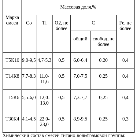
Массовая доля,%
Марка
смеси
Со
Тi
O2, не
С
Fe, не
более
более
общий
свобод.,не
более
Т5К10
9,0-9,5
4,7-5,3
0,5
6,0-6,4
0,20
0,4
Т14К8
7,7-8,3
11,0-
0,5
7,0-7,5
0,25
0,4
11,6
Т15К6
5,5-6,0
12,0-
0,5
7,3-7,7
0,25
0,4
13,0
Т30К4
4,1-4,5
22,0-
0,5
8,9-9,5
0,25
0,3
23,0
Химический состав смесей титано-вольфрамовой группы: