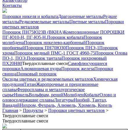
Калькулятор
Контакты
Порошки никеля и кобальта
Драгоценные металлы
Редкие
металлы
Редкоземельные металлы
Цветные металлы
Порошки
цветных металлов
Порошок ПН75Ю23В (ВКНА)
Композиционные ПОРОШКИ
ПГ-Ю10-Н, ПГ-Ю5-Н.
Порошок кобальта
Порошок
молибдена
Порошок никелево-карбонный
Порошок
ниобиевый
Порошок ПН70Ю30
Порошок ПНЭ-1
Порошок
хрома
Порошок медный ПМС-1 ГОСТ 4960-75
Порошок Олова
ПО-1, ПОЭ.
Порошок тантала
Порошок нихромовый
ПХ20Н80
Твердосплавные смеси
Самофлюсующиеся
порошки
Алюминиевая пудра
Порошок железа
Порошки
свинца
Цинковый порошок
Оксиды цветных и редкоземельных металлов
Химическая
продукция
Титан
Жаропрочные и прецизионные
сплавы
Ферросплавы и металлургическое
сырье
Никель
Вольфрам, рений
Молибден
Кобальт
Олово и
оловосодержащие сплавы
Лигатуры
Ниобий, Тантал,
Ванадий
Нихром, Фехраль, Алюмель, Хромель, Копель
Главная
>
Продукты
>
Порошки цветных металлов
>
Твердосплавные смеси
Твердосплавные смеси