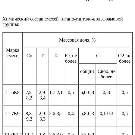
Химический состав смесей титано-тантало-вольфрамовой
группы:
Массовая доля, %
Марка
смеси
Со
Ti
Ta
Fe, не
С
О2, не
более
более
общий
Своб.,не
более
ТТ6К8
7,8-
2,9-
1,7-2,1
0,5
6,0-6,3
0,.3
0,5
8,2
3,4
ТТ7К9
8,8-
2,9-
2,6-3,2
0,4
5,8-6,3
0,1-0,3
0,5
9,2
3,3
ТТ7К12
12,2-
2,8-
2,6-3,0
0,5
5,7-6,0
-
0,5