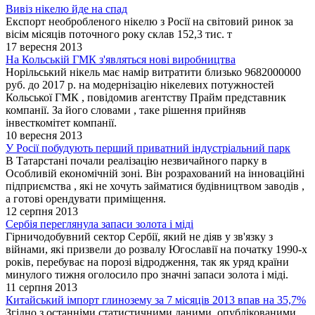
Вивіз нікелю йде на спад
Експорт необробленого нікелю з Росії на світовий ринок за
вісім місяців поточного року склав 152,3 тис. т
17 вересня 2013
На Кольській ГМК з'являться нові виробництва
Норільський нікель має намір витратити близько 9682000000
руб. до 2017 р. на модернізацію нікелевих потужностей
Кольської ГМК , повідомив агентству Прайм представник
компанії. За його словами , таке рішення прийняв
інвесткомітет компанії.
10 вересня 2013
У Росії побудують перший приватний індустріальний парк
В Татарстані почали реалізацію незвичайного парку в
Особливій економічній зоні. Він розрахований на інноваційні
підприємства , які не хочуть займатися будівництвом заводів ,
а готові орендувати приміщення.
12 серпня 2013
Сербія переглянула запаси золота і міді
Гірничодобувний сектор Сербії, який не діяв у зв'язку з
війнами, які призвели до розвалу Югославії на початку 1990-х
років, перебуває на порозі відродження, так як уряд країни
минулого тижня оголосило про значні запаси золота і міді.
11 серпня 2013
Китайський імпорт глинозему за 7 місяців 2013 впав на 35,7%
Згідно з останніми статистичними даними, опублікованими