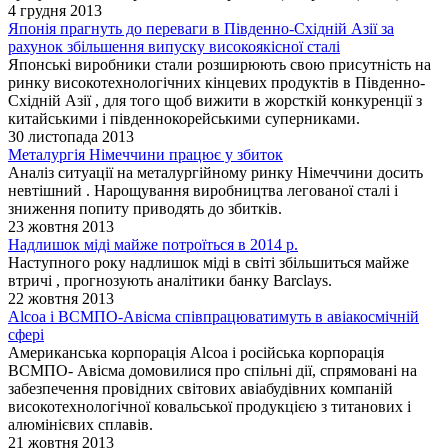
4 грудня 2013
Японія прагнуть до переваги в Південно-Східній Азії за
рахунок збільшення випуску високоякісної сталі
Японські виробники стали розширюють свою присутність на
ринку високотехнологічних кінцевих продуктів в Південно-
Східній Азії , для того щоб вижити в жорсткій конкуренції з
китайськими і південнокорейськими суперниками.
30 листопада 2013
Металургія Німеччини працює у збиток
Аналіз ситуації на металургійному ринку Німеччини досить
невтішний . Нарощування виробництва легованої сталі і
зниження попиту приводять до збитків.
23 жовтня 2013
Надлишок міді майже потроїться в 2014 р.
Наступного року надлишок міді в світі збільшиться майже
втричі , прогнозують аналітики банку Barclays.
22 жовтня 2013
Alcoa і ВСМПО-Авісма співпрацюватимуть в авіакосмічній
сфері
Американська корпорація Alcoa і російська корпорація
ВСМПО- Авісма домовилися про спільні дії, спрямовані на
забезпечення провідних світових авіабудівних компаній
високотехнологічної ковальської продукцією з титанових і
алюмінієвих сплавів.
21 жовтня 2013