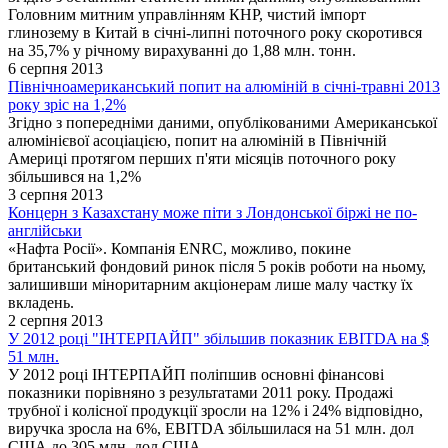
Головним митним управлінням КНР, чистий імпорт
глинозему в Китай в січні-липні поточного року скоротився
на 35,7% у річному вирахуванні до 1,88 млн. тонн.
6 серпня 2013
Північноамериканський попит на алюміній в січні-травні 2013
року зріс на 1,2%
Згідно з попередніми даними, опублікованими Американської
алюмінієвої асоціацією, попит на алюміній в Північній
Америці протягом перших п'яти місяців поточного року
збільшився на 1,2%
3 серпня 2013
Концерн з Казахстану може піти з Лондонської біржі не по-
англійськи
«Нафта Росії». Компанія ENRC, можливо, покине
британський фондовий ринок після 5 років роботи на ньому,
залишивши міноритарним акціонерам лише малу частку їх
вкладень.
2 серпня 2013
У 2012 році "ІНТЕРПАЙП" збільшив показник EBITDA на $
51 млн.
У 2012 році ІНТЕРПАЙП поліпшив основні фінансові
показники порівняно з результатами 2011 року. Продажі
трубної і колісної продукції зросли на 12% і 24% відповідно,
виручка зросла на 6%, EBITDA збільшилася на 51 млн. дол
США до 305 млн. дол США.