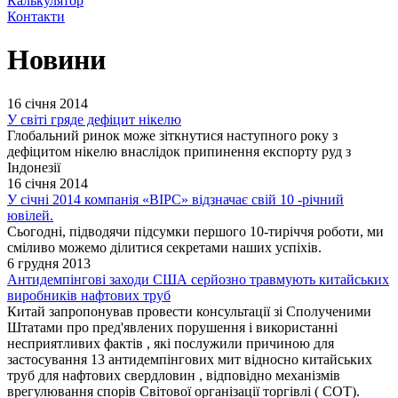
Калькулятор
Контакти
Новини
16 січня 2014
У світі гряде дефіцит нікелю
Глобальний ринок може зіткнутися наступного року з
дефіцитом нікелю внаслідок припинення експорту руд з
Індонезії
16 січня 2014
У січні 2014 компанія «ВІРС» відзначає свій 10 -річний
ювілей.
Сьогодні, підводячи підсумки першого 10-тиріччя роботи, ми
сміливо можемо ділитися секретами наших успіхів.
6 грудня 2013
Антидемпінгові заходи США серйозно травмують китайських
виробників нафтових труб
Китай запропонував провести консультації зі Сполученими
Штатами про пред'явлених порушення і використанні
несприятливих фактів , які послужили причиною для
застосування 13 антидемпінгових мит відносно китайських
труб для нафтових свердловин , відповідно механізмів
врегулювання спорів Світової організації торгівлі ( СОТ).