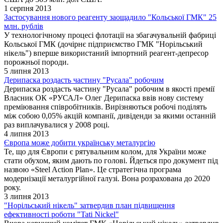
1 серпня 2013
Застосування нового реагенту заощадило "Кольської ГМК" 25
млн. рублів
У технологічному процесі флотації на збагачувальній фабриці
Кольської ГМК (дочірнє підприємство ГМК "Норільський
нікель") вперше використаний імпортний реагент-депресор
порожньої породи.
5 липня 2013
Дерипаска роздасть частину "Русала" робочим
Дерипаска роздасть частину "Русала" робочим в якості премії
Власник ОК «РУСАЛ» Олег Дерипаска ввів нову систему
преміювання співробітників. Вирізняються робочі поділять
між собою 0,05% акцій компанії, дивіденди за якими останній
раз виплачувалися у 2008 році.
4 липня 2013
Європа може добити українську металургію
Те, що для Європи є рятувальним колом, для України може
стати обухом, яким дають по голові. Йдеться про документ під
назвою «Steel Action Plan». Це стратегічна програма
модернізації металургійної галузі. Вона розрахована до 2020
року.
3 липня 2013
"Норільський нікель" затвердив план підвищення
ефективності роботи "Tati Nickel"