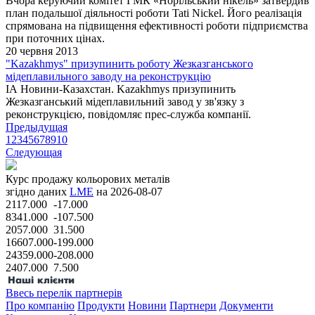
Вчора керуючий комітет ГМК «Норільський нікель» затвердив
план подальшої діяльності роботи Tati Nickel. Його реалізація
спрямована на підвищення ефективності роботи підприємства
при поточних цінах.
20 червня 2013
"Kazakhmys" призупинить роботу Жезказганського
мідеплавильного заводу на реконструкцію
ІА Новини-Казахстан. Kazakhmys призупинить
Жезказганський мідеплавильний завод у зв'язку з
реконструкцією, повідомляє прес-служба компанії.
Предыдущая
1
2
3
4
5
6
7
8
9
10
Следующая
Курс продажу кольорових металів
згідно даних
LME
на 2026-08-07
2117.000
-17.000
8341.000
-107.500
2057.000
31.500
16607.000
-199.000
24359.000
-208.000
2407.000
7.500
Ввесь перелік партнерів
Про компанію
Продукти
Новини
Партнери
Документи