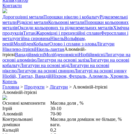
Калькулятор
Контакти
Дорогоцінні метали
Порошки нікелю і кобальту
Рідкоземельні
метали
Рідкісні метали
Кольорові метали
Порошки кольорових
металів
Оксиди кольорових та рідкоземельних металів
Хімічна
продукція
Титан
Жароміцні і прецензійні сплави
Феросплави і
металургійна сировина
Нікель
Вольфрам,
реній
Молібден
Кобальт
Олово і сплави з олова
Лігатури
Нікелево-ітрієві
Нікель-лантан
Алюміній-
ітрієві
Ванадійвмісні
Молібденовмісні
Ніобійвмісні
Лигатури на
основі алюмінію
Лигатури на основі заліза
Лигатури на основі
кобальту
Лигатури на основі міді
Лигатури на основі
нікелю
Лигатури на основі свинцю
Лигатурі на основі цинку
Ніобій, Тантал, Ванадій
Ніхром, Фехраль, Алюмель, Хромель,
Копель
Головна
>
Продукти
>
Лігатури
>
Алюміній-ітрієві
Алюміній-ітрієві
Основні компоненти
Масова доля , %
Ітрій
30-10
Алюміній
70-90
Контрольовані
Масова доля домішок не більше, %
домішки
ваги.
Кальцій
0,2