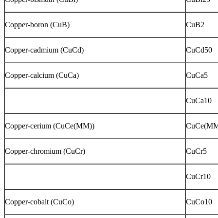
Copper-boron (CuB)
CuB2
Copper-cadmium (CuCd)
CuCd50
Copper-calcium (CuCa)
CuCa5
CuCa10
Copper-cerium (CuCe(MM))
CuCe(MM
Copper-chromium (CuCr)
CuCr5
CuCr10
Copper-cobalt (CuCo)
CuCo10