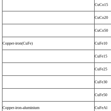
CuCo15
CuCo20
CuCo50
Copper-iron(CuFe)
CuFe10
CuFe15
CuFe25
CuFe30
CuFe50
Copper-iron-aluminium
CuFeAl