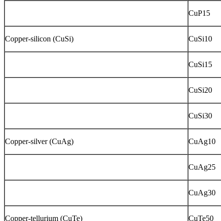
CuP15
Copper-silicon (CuSi)
CuSi10
CuSi15
CuSi20
CuSi30
Copper-silver (CuAg)
CuAg10
CuAg25
CuAg30
Copper-tellurium (CuTe)
CuTe50