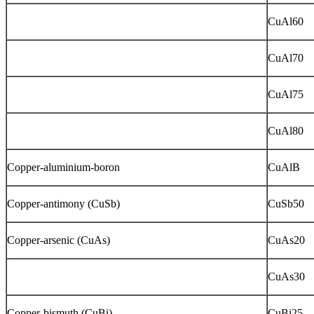
CuAl60
CuAl70
CuAl75
CuAl80
Copper-aluminium-boron
CuAlB
Copper-antimony (CuSb)
CuSb50
Copper-arsenic (CuAs)
CuAs20
CuAs30
Copper-bismuth (CuBi)
CuBi25