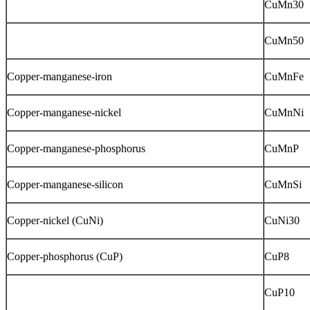
CuMn30
CuMn50
Copper-manganese-iron
CuMnFe
Copper-manganese-nickel
CuMnNi
Copper-manganese-phosphorus
CuMnP
Copper-manganese-silicon
CuMnSi
Copper-nickel (CuNi)
CuNi30
Copper-phosphorus (CuP)
CuP8
CuP10