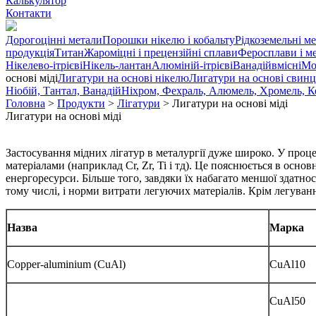
Калькулятор
Контакти
Дорогоцінні метали
Порошки нікелю і кобальту
Рідкоземельні м
продукція
Титан
Жароміцні і прецензійні сплави
Феросплави і м
Нікелево-ітрієві
Нікель-лантан
Алюміній-ітрієві
Ванадійвмісні
Мо
основі міді
Лигатури на основі нікелю
Лигатури на основі свин
Ніобій, Тантал, Ванадій
Ніхром, Фехраль, Алюмель, Хромель, К
Головна
>
Продукти
>
Лігатури
>
Лигатури на основі міді
Лигатури на основі міді
Застосування мідних лігатур в металургії дуже широко. У проце
матеріалами (наприклад Cr, Zr, Ti і тд). Це пояснюється в осн
енергоресурси. Більше того, завдяки їх набагато меншої здатно
тому числі, і норми витрати легуючих матеріалів. Крім легуван
Назва
Марка
Copper-aluminium (CuAl)
CuAl10
CuAl50