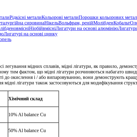
етали
Рідкісні метали
Кольорові метали
Порошки кольорових метал
еталургійна сировина
Нікель
Вольфрам, реній
Молібден
Кобальт
Оло
лібденовмісні
Ніобійвмісні
Лигатури на основі алюмінію
Лигатури
цю
Лигатурі на основі цинку
опель
сі легування мідних сплавів, мідні лігатури, як правило, демон
овному тим фактом, що мідні лігатури розчиняються набагато швид
сті до окислення і / або випаровуванню, вони демонструють кращ
ня мідні лігатури також застосовуються для модифікування структ
Хімічний склад
10% Al balance Cu
50% Al balance Cu