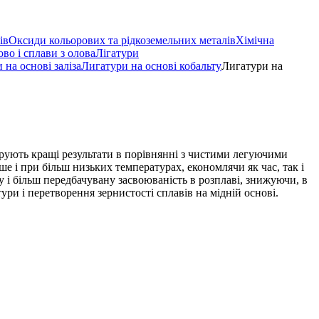
ів
Оксиди кольорових та рідкоземельних металів
Хімічна
во і сплави з олова
Лігатури
 на основі заліза
Лигатури на основі кобальту
Лигатури на
струють кращі результати в порівнянні з чистими легуючими
ше і при більш низьких температурах, економлячи як час, так і
у і більш передбачувану засвоюваність в розплаві, знижуючи, в
ури і перетворення зернистості сплавів на мідній основі.