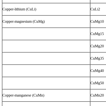
Copper-lithium (CuLi)
CuLi2
Copper-magnesium (CuMg)
CuMg10
CuMg15
CuMg20
CuMg35
CuMg40
CuMg50
Copper-manganese (CuMn)
CuMn20