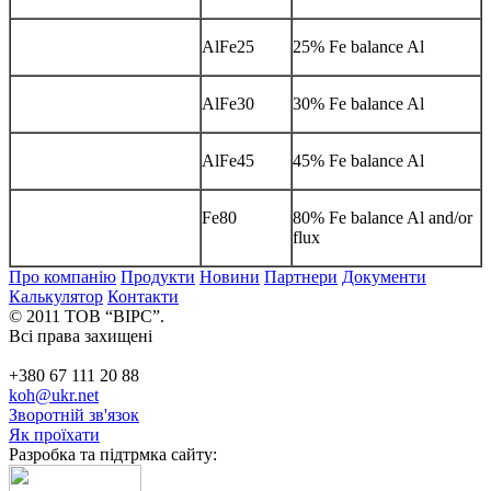
AlFe25
25% Fe balance Al
AlFe30
30% Fe balance Al
AlFe45
45% Fe balance Al
Fe80
80% Fe balance Al and/or
flux
Про компанію
Продукти
Новини
Партнери
Документи
Калькулятор
Контакти
© 2011 ТОВ “ВІРС”.
Всі права захищені
+380 67 111 20 88
koh@ukr.net
Зворотній зв'язок
Як проїхати
Разробка та підтрмка сайту: