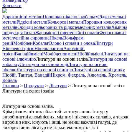
Калькулятор
Контакти
Дорогоцінні метали
Порошки нікелю і кобальту
Рідкоземельні
метали
Рідкісні метали
Кольорові метали
Порошки кольорових
металів
Оксиди кольорових та рідкоземельних металів
Хімічна
продукція
Титан
Жароміцні і прецензійні сплави
Феросплави і
металургійна сировина
Нікель
Вольфрам,
реній
Молібден
Кобальт
Олово і сплави з олова
Лігатури
Нікелево-ітрієві
Нікель-лантан
Алюміній-
ітрієві
Ванадійвмісні
Молібденовмісні
Ніобійвмісні
Лигатури на
основі алюмінію
Лигатури на основі заліза
Лигатури на основі
кобальту
Лигатури на основі міді
Лигатури на основі
нікелю
Лигатури на основі свинцю
Лигатурі на основі цинку
Ніобій, Тантал, Ванадій
Ніхром, Фехраль, Алюмель, Хромель,
Копель
Головна
>
Продукти
>
Лігатури
>
Лигатури на основі заліза
Лигатури на основі заліза
Лігатури на основі заліза.
Крім різноманітних областей застосування лігатур у
виробництві алюмінієвих, мідних і нікелевих сплавів, а також
виробів з них, існують і інші, не менш важливі галузі, де
використання лігатур не тільки економить час і