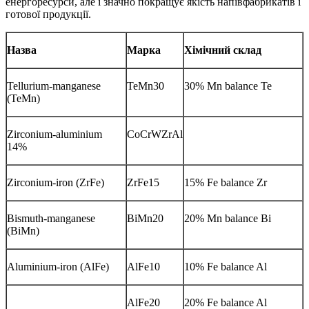
енергоресурси, але і значно покращує якість напівфабрикатів і
готової продукції.
Назва
Марка
Хімічний склад
Tellurium-manganese
TeMn30
30% Mn balance Te
(TeMn)
Zirconium-aluminium
CoCrWZrAl
14%
Zirconium-iron (ZrFe)
ZrFe15
15% Fe balance Zr
Bismuth-manganese
BiMn20
20% Mn balance Bi
(BiMn)
Aluminium-iron (AlFe)
AlFe10
10% Fe balance Al
AlFe20
20% Fe balance Al