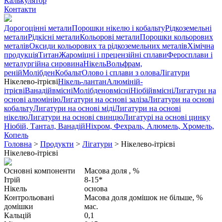
Калькулятор
Контакти
Дорогоцінні метали
Порошки нікелю і кобальту
Рідкоземельні
метали
Рідкісні метали
Кольорові метали
Порошки кольорових
металів
Оксиди кольорових та рідкоземельних металів
Хімічна
продукція
Титан
Жароміцні і прецензійні сплави
Феросплави і
металургійна сировина
Нікель
Вольфрам,
реній
Молібден
Кобальт
Олово і сплави з олова
Лігатури
Нікелево-ітрієві
Нікель-лантан
Алюміній-
ітрієві
Ванадійвмісні
Молібденовмісні
Ніобійвмісні
Лигатури на
основі алюмінію
Лигатури на основі заліза
Лигатури на основі
кобальту
Лигатури на основі міді
Лигатури на основі
нікелю
Лигатури на основі свинцю
Лигатурі на основі цинку
Ніобій, Тантал, Ванадій
Ніхром, Фехраль, Алюмель, Хромель,
Копель
Головна
>
Продукти
>
Лігатури
>
Нікелево-ітрієві
Нікелево-ітрієві
Основні компоненти
Масова доля , %
Ітрій
8-15*
Нікель
основа
Контрольовані
Масова доля домішок не більше, %
домішки
мас.
Кальцій
0,1