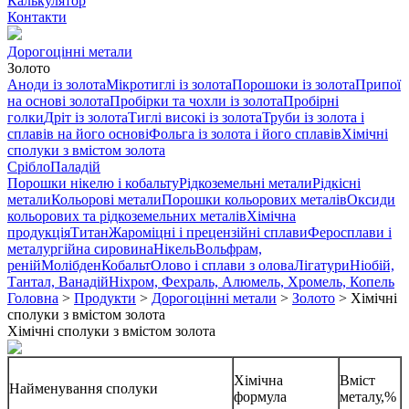
Калькулятор
Контакти
Дорогоцінні метали
Золото
Аноди із золота
Мікротиглі із золота
Порошоки із золота
Припої
на основі золота
Пробірки та чохли із золота
Пробірні
голки
Дріт із золота
Тиглі високі із золота
Труби із золота і
сплавів на його основі
Фольга із золота і його сплавів
Хімічні
сполуки з вмістом золота
Срібло
Паладій
Порошки нікелю і кобальту
Рідкоземельні метали
Рідкісні
метали
Кольорові метали
Порошки кольорових металів
Оксиди
кольорових та рідкоземельних металів
Хімічна
продукція
Титан
Жароміцні і прецензійні сплави
Феросплави і
металургійна сировина
Нікель
Вольфрам,
реній
Молібден
Кобальт
Олово і сплави з олова
Лігатури
Ніобій,
Тантал, Ванадій
Ніхром, Фехраль, Алюмель, Хромель, Копель
Головна
>
Продукти
>
Дорогоцінні метали
>
Золото
>
Хімічні
сполуки з вмістом золота
Хімічні сполуки з вмістом золота
Хімічна
Вміст
Найменування сполуки
формула
металу,%