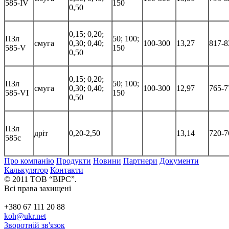
585-IV
150
0,50
0,15; 0,20;
ПЗл
50; 100;
смуга
0,30; 0,40;
100-300
13,27
817-8
585-V
150
0,50
0,15; 0,20;
ПЗл
50; 100;
смуга
0,30; 0,40;
100-300
12,97
765-7
585-VI
150
0,50
ПЗл
дріт
0,20-2,50
13,14
720-7
585с
Про компанію
Продукти
Новини
Партнери
Документи
Калькулятор
Контакти
© 2011 ТОВ “ВІРС”.
Всі права захищені
+380 67 111 20 88
koh@ukr.net
Зворотній зв'язок