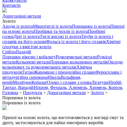
Калькулятор
Контакти
Дорогоцінні метали
Золото
Аноди із золота
Мікротиглі із золота
Порошоки із золота
Припої
на основі золота
Пробірки та чохли із золота
Пробірні
голки
Дріт із золота
Тиглі високі із золота
Труби із золота і
сплавів на його основі
Фольга із золота і його сплавів
Хімічні
сполуки з вмістом золота
Срібло
Паладій
Порошки нікелю і кобальту
Рідкоземельні метали
Рідкісні
метали
Кольорові метали
Порошки кольорових металів
Оксиди
кольорових та рідкоземельних металів
Хімічна
продукція
Титан
Жароміцні і прецензійні сплави
Феросплави і
металургійна сировина
Нікель
Вольфрам,
реній
Молібден
Кобальт
Олово і сплави з олова
Лігатури
Ніобій,
Тантал, Ванадій
Ніхром, Фехраль, Алюмель, Хромель, Копель
Головна
>
Продукти
>
Дорогоцінні метали
>
Золото
>
Порошоки із золота
Порошоки із золота
Припої на основі золота, що виготовляються у вигляді смуг та
дроту, застосовуються для пайки ювелірних виробів