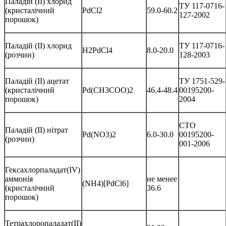
Паладій (II) хлорид
ТУ 117-0716-
(кристалічний
PdCl2
59.0-60.2
127-2002
порошок)
Паладій (II) хлорид
ТУ 117-0716-
Н2PdCl4
8.0-20.0
(розчин)
128-2003
Паладій (II) ацетат
ТУ 1751-529-
(кристалічний
Pd(CH3COO)2
46.4-48.4
00195200-
порошок)
2004
СТО
Паладій (II) нітрат
Pd(NO3)2
6.0-30.0
00195200-
(розчин)
001-2006
Гексахлорпаладат(IV)
аммонія
не менее
(NH4)[PdCl6]
(кристалічний
36.6
порошок)
Тетрахлоропаладат(II)