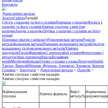
Калькулятор
Контакти
Дорогоцінні метали
Золото
Срібло
Паладій
Смуги з паладію та його сплавів
Порошок з паладію
Фольга з
паладію та його сплавів
Хімічні сполуки з вмістом
паладію
Аноди з паладію
Трубки з паладію і сплавів на його
основі
Порошки нікелю і кобальту
Рідкоземельні метали
Рідкісні
метали
Кольорові метали
Порошки кольорових металів
Оксиди
кольорових та рідкоземельних металів
Хімічна
продукція
Титан
Жароміцні і прецензійні сплави
Феросплави і
металургійна сировина
Нікель
Вольфрам,
реній
Молібден
Кобальт
Олово і сплави з олова
Лігатури
Ніобій,
Тантал, Ванадій
Ніхром, Фехраль, Алюмель, Хромель, Копель
Головна
>
Продукти
>
Дорогоцінні метали
>
Паладій
>
Хімічні сполуки з вмістом паладію
Хімічні сполуки з вмістом паладію
Найменування
Вміст
Нормативна
Хімічна формула
сполуки
металу,%
документація