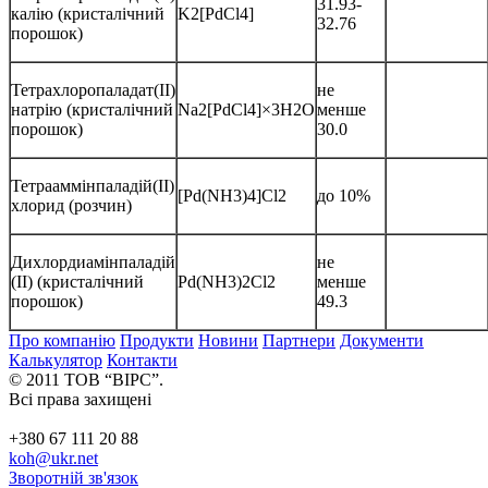
31.93-
калію (кристалічний
K2[PdCl4]
32.76
порошок)
Тетрахлоропаладат(II)
не
натрію (кристалічний
Na2[PdCl4]×3H2O
менше
порошок)
30.0
Тетрааммінпаладій(II)
[Pd(NH3)4]Cl2
до 10%
хлорид (розчин)
Дихлордиамінпаладій
не
(II) (кристалічний
Pd(NH3)2Cl2
менше
порошок)
49.3
Про компанію
Продукти
Новини
Партнери
Документи
Калькулятор
Контакти
© 2011 ТОВ “ВІРС”.
Всі права захищені
+380 67 111 20 88
koh@ukr.net
Зворотній зв'язок