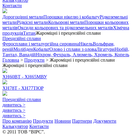
Калькулятор
Контакти
Дорогоцінні метали
Порошки нікелю і кобальту
Рідкоземельні
метали
Рідкісні метали
Кольорові метали
Порошки кольорових
металів
Оксиди кольорових та рідкоземельних металів
Хімічна
продукція
Титан
Жароміцні і прецензійні сплави
Прецизійні сплави
Феросплави і металургійна сировина
Нікель
Вольфрам,
реній
Молібден
Кобальт
Олово і сплави з олова
Лігатури
Ніобій,
Тантал, Ванадій
Ніхром, Фехраль, Алюмель, Хромель, Копель
Головна
>
Продукти
>
Жароміцні і прецензійні сплави
Жароміцні і прецензійні сплави
ХН60ВТ - ХН65МВУ
ХН78Т - ХН77ТЮР
Прецизійні сплави
дивитись
>
дивитись
>
дивитись
>
Про компанію
Продукти
Новини
Партнери
Документи
Калькулятор
Контакти
© 2011 ТОВ “ВІРС”.