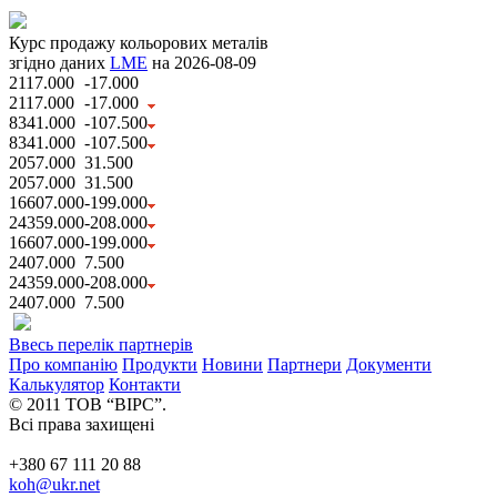
Курс продажу кольорових металів
згідно даних
LME
на 2026-08-09
2117.000
-17.000
2117.000
-17.000
8341.000
-107.500
8341.000
-107.500
2057.000
31.500
2057.000
31.500
16607.000
-199.000
24359.000
-208.000
16607.000
-199.000
2407.000
7.500
24359.000
-208.000
2407.000
7.500
Ввесь перелік партнерів
Про компанію
Продукти
Новини
Партнери
Документи
Калькулятор
Контакти
© 2011 ТОВ “ВІРС”.
Всі права захищені
+380 67 111 20 88
koh@ukr.net