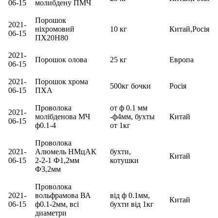
06-15
молибдену ПМЧ
Порошок
2021-
ніхромовий
10 кг
Китай,Росія
06-15
ПХ20Н80
2021-
Порошок олова
25 кг
Европа
06-15
2021-
Порошок хрома
500кг бочки
Росія
06-15
ПХА
Проволока
от ф 0.1 мм
2021-
молібденова МЧ
-ф4мм, бухты
Китай
06-15
ф0.1-4
от 1кг
Проволока
2021-
Алюмель НМцАК
бухти,
Китай
06-15
2-2-1 Ф1,2мм
котушки
Ф3,2мм
Проволока
2021-
вольфрамова ВА
від ф 0.1мм,
Китай
06-15
ф0.1-2мм, всі
бухти від 1кг
диаметри