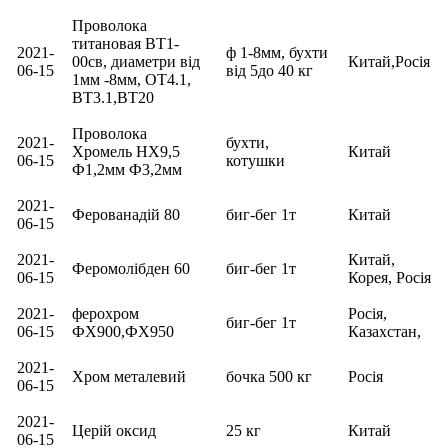
Проволока
титановая ВТ1-
2021-
ф 1-8мм, бухти
00св, диаметри від
Китай,Росія
06-15
від 5до 40 кг
1мм -8мм, ОТ4.1,
ВТ3.1,ВТ20
Проволока
2021-
бухти,
Хромель НХ9,5
Китай
06-15
котушки
Ф1,2мм Ф3,2мм
2021-
Ферованадій 80
биг-бег 1т
Китай
06-15
2021-
Китай,
Феромолібден 60
биг-бег 1т
06-15
Корея, Росія
2021-
ферохром
Росія,
биг-бег 1т
06-15
ФХ900,ФХ950
Казахстан,
2021-
Хром металевий
бочка 500 кг
Росія
06-15
2021-
Церій оксид
25 кг
Китай
06-15