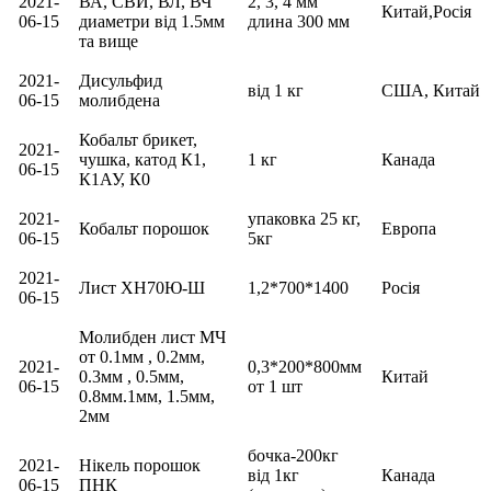
2021-
ВА, СВИ, ВЛ, ВЧ
2, 3, 4 мм
Китай,Росія
06-15
диаметри від 1.5мм
длина 300 мм
та вище
2021-
Дисульфид
від 1 кг
США, Китай
06-15
молибдена
Кобальт брикет,
2021-
чушка, катод К1,
1 кг
Канада
06-15
К1АУ, К0
2021-
упаковка 25 кг,
Кобальт порошок
Европа
06-15
5кг
2021-
Лист ХН70Ю-Ш
1,2*700*1400
Росія
06-15
Молибден лист МЧ
от 0.1мм , 0.2мм,
2021-
0,3*200*800мм
0.3мм , 0.5мм,
Китай
06-15
от 1 шт
0.8мм.1мм, 1.5мм,
2мм
бочка-200кг
2021-
Нікель порошок
від 1кг
Канада
06-15
ПНК