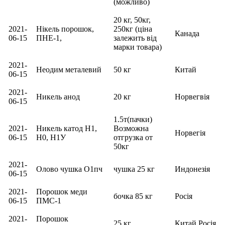
(можливо)
20 кг, 50кг,
2021-
Нікель порошок,
250кг (ціна
Канада
06-15
ПНЕ-1,
залежить від
марки товара)
2021-
Неодим металевий
50 кг
Китай
06-15
2021-
Никель анод
20 кг
Норвегвія
06-15
1.5т(пачки)
2021-
Никель катод Н1,
Возможна
Норвегія
06-15
Н0, Н1У
отгрузка от
50кг
2021-
Олово чушка О1пч
чушка 25 кг
Индонезія
06-15
2021-
Порошок меди
бочка 85 кг
Росія
06-15
ПМС-1
2021-
Порошок
25 кг
Китай,Росія