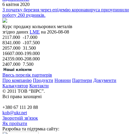
6 квітня 2020
З початку березня через епідемію коронавируса призупинили
роботу 260 рудників.
Курс продажу кольорових металів
згідно даних
LME
на 2026-08-08
2117.000
-17.000
8341.000
-107.500
2057.000
31.500
16607.000
-199.000
24359.000
-208.000
2407.000
7.500
Ввесь перелік партнерів
Про компанію
Продукти
Новини
Партнери
Документи
Калькулятор
Контакти
© 2011 ТОВ “ВІРС”.
Всі права захищені
+380 67 111 20 88
koh@ukr.net
Зворотній зв'язок
Як проїхати
Разробка та підтрмка сайту: