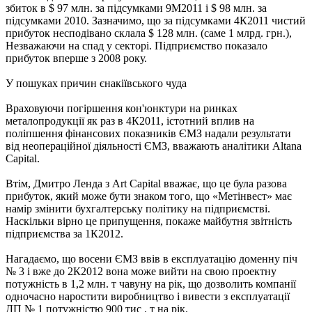
збиток в $ 97 млн. за підсумками 9М2011 і $ 98 млн. за
підсумками 2010. Зазначимо, що за підсумками 4К2011 чистий
прибуток несподівано склала $ 128 млн. (саме 1 млрд. грн.),
Незважаючи на спад у секторі. Підприємство показало
прибуток вперше з 2008 року.
У пошуках причин єнакіївського чуда
Враховуючи погіршення кон'юнктури на ринках
металопродукції як раз в 4К2011, істотний вплив на
поліпшення фінансових показників ЄМЗ надали результати
від неопераційної діяльності ЄМЗ, вважають аналітики Altana
Capital.
Втім, Дмитро Ленда з Art Capital вважає, що це була разова
прибуток, який може бути знаком того, що «Метінвест» має
намір змінити бухгалтерську політику на підприємстві.
Наскільки вірно це припущення, покаже майбутня звітність
підприємства за 1К2012.
Нагадаємо, що восени ЄМЗ ввів в експлуатацію доменну піч
№ 3 і вже до 2К2012 вона може вийти на свою проектну
потужність в 1,2 млн. т чавуну на рік, що дозволить компанії
одночасно наростити виробництво і вивести з експлуатації
ДП № 1 потужністю 900 тис . т на рік.