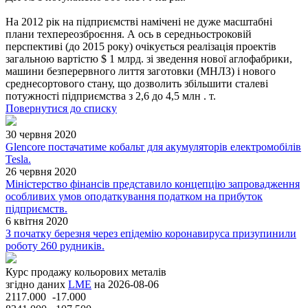
На 2012 рік на підприємстві намічені не дуже масштабні
плани техпереозброєння. А ось в середньостроковій
перспективі (до 2015 року) очікується реалізація проектів
загальною вартістю $ 1 млрд. зі зведення нової аглофабрики,
машини безперервного лиття заготовки (МНЛЗ) і нового
среднесортового стану, що дозволить збільшити сталеві
потужності підприємства з 2,6 до 4,5 млн . т.
Повернутися до списку
30 червня 2020
Glencore постачатиме кобальт для акумуляторів електромобілів
Tesla.
26 червня 2020
Міністерство фінансів представило концепцію запровадження
особливих умов оподаткування податком на прибуток
підприємств.
6 квітня 2020
З початку березня через епідемію коронавируса призупинили
роботу 260 рудників.
Курс продажу кольорових металів
згідно даних
LME
на 2026-08-06
2117.000
-17.000