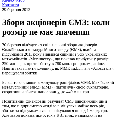
Калькулятор
Контакти
29 березня 2012
Збори акціонерів ЄМЗ: коли
розмір не має значення
30 березня відбудеться спільне річні збори акціонерів
Єнакіївського металургійного заводу (ЄМЗ), який за
підсумками 2011 року виявився єдиним з усіх українських
меткомбінатів «Метінвесту», що показав прибуток у розмірі
250 млн. грн. проти збитку в 780 млн. грн. роком раніше.
Навіть такі гіганти холдингу, як ММК ім.Ілліча й «Азовсталь»,
нарощували збитки.
Більш того, ставши в минулому році філією ЄМЗ, Макіївський
металургійний завод (ММЗ) «підтягнув» свою бухгалтерію,
скоротивши збиток наполовину, до 440 млн. грн.
Позитивний фінансовий результат ЄМЗ дивовижний ще й
тим, що підприємство «сиділо в мінусах» майже весь рік,
збитки за підсумками якого очікувалися понад 1 млрд. грн.
Але завод показав прибуток в $ 31 млн., незважаючи на