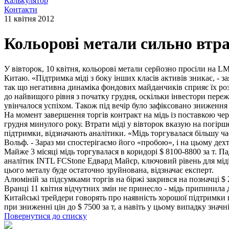
Калькулятор
Контакти
11 квітня 2012
Кольорові метали сильно втра
У вівторок, 10 квітня, кольорові метали серйозно просіли на L
Китаю. «Підтримка міді з боку інших класів активів зникає, - 
так що негативна динаміка фондових майданчиків сприяє їх роз
до найвищого рівня з початку грудня, оскільки інвестори пере
увінчалося успіхом. Також під вечір було зафіксовано зниження
На момент завершення торгів контракт на мідь із поставкою через
грудня минулого року. Втрати міді у вівторок вказую на погірш
підтримки, відзначають аналітики. «Мідь торгувалася більшу ча
Вольф. - Зараз ми спостерігаємо його «пробою», і на цьому дех
Майже 3 місяці мідь торгувалася в коридорі $ 8100-8800 за т.
аналітик INTL FCStone Едвард Майєр, ключовий рівень для міді
цього металу буде остаточно зруйнована, відзначає експерт.
Алюміній за підсумками торгів на біржі закрився на позначці $ 20
Вранці 11 квітня відчутних змін не принесло - мідь припинила 
Китайські трейдери говорять про наявність хорошої підтримки ц
при зниженні цін до $ 7500 за т, а навіть у цьому випадку знач
Повернутися до списку