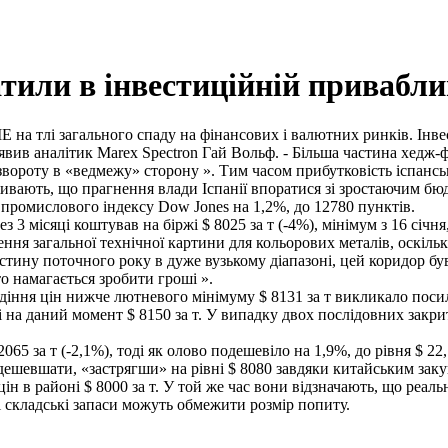
тили в інвестиційній привабли
ME на тлі загального спаду на фінансових і валютних ринків. Інв
заявив аналітик Marex Spectron Гай Вольф. - Більша частина хедж
вороту в «ведмежу» сторону ». Тим часом прибутковість іспанськ
живають, що прагнення влади Іспанії впоратися зі зростаючим б
 промислового індексу Dow Jones на 1,2%, до 12780 пунктів.
 3 місяці коштував на біржі $ 8025 за т (-4%), мінімум з 16 січня
ення загальної технічної картини для кольорових металів, оскіл
стину поточного року в дуже вузькому діапазоні, цей коридор був
то намагається зробити гроші ».
 Падіння цін нижче лютневого мінімуму $ 8131 за т викликало по
 на даний момент $ 8150 за т. У випадку двох послідовних закри
65 за т (-2,1%), тоді як олово подешевіло на 1,9%, до рівня $ 22,7
дешевшати, «застрягши» на рівні $ 8080 завдяки китайським заку
ін в районі $ 8000 за т. У той же час вони відзначають, що реаль
ні складські запаси можуть обмежити розмір попиту.