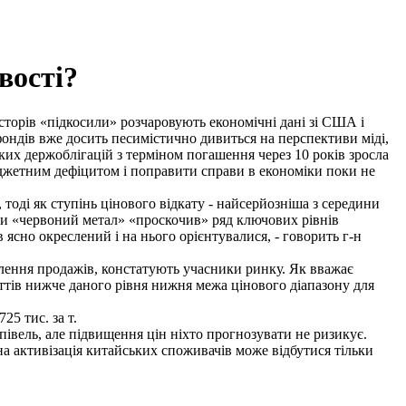
вості?
есторів «підкосили» розчаровують економічні дані зі США і
-фондів вже досить песимістично дивиться на перспективи міді,
их держоблігацій з терміном погашення через 10 років зросла
юджетним дефіцитом і поправити справи в економіки поки не
, тоді як ступінь цінового відкату - найсерйозніша з середини
ьки «червоний метал» «проскочив» ряд ключових рівнів
 ясно окреслений і на нього орієнтувалися, - говорить г-н
силення продажів, констатують учасники ринку. Як вважає
ттів нижче даного рівня нижня межа цінового діапазону для
25 тис. за т.
півель, але підвищення цін ніхто прогнозувати не ризикує.
на активізація китайських споживачів може відбутися тільки