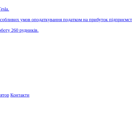
esla.
особливих умов оподаткування податком на прибуток підприємст
боту 260 рудників.
ятор
Контакти