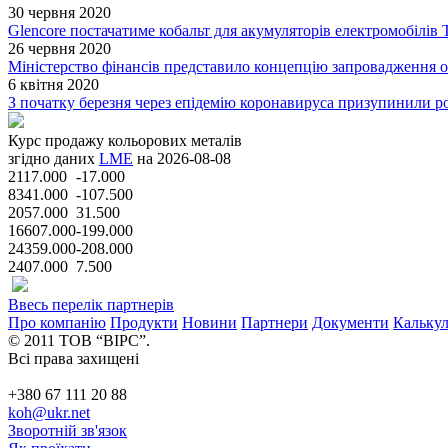
30 червня 2020
Glencore постачатиме кобальт для акумуляторів електромобілів T
26 червня 2020
Міністерство фінансів представило концепцію запровадження 
6 квітня 2020
З початку березня через епідемію коронавируса призупинили ро
Курс продажу кольорових металів
згідно даних
LME
на 2026-08-08
2117.000
-17.000
8341.000
-107.500
2057.000
31.500
16607.000
-199.000
24359.000
-208.000
2407.000
7.500
Ввесь перелік партнерів
Про компанію
Продукти
Новини
Партнери
Документи
Калькул
© 2011 ТОВ “ВІРС”.
Всі права захищені
+380 67 111 20 88
koh@ukr.net
Зворотній зв'язок