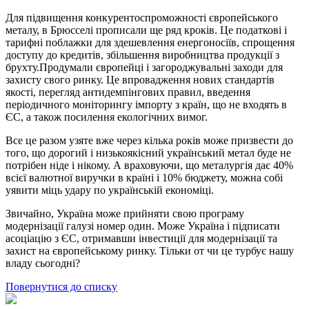
Для підвищення конкурентоспроможності європейського
металу, в Брюсселі прописали ще ряд кроків. Це податкові і
тарифні поблажки для здешевлення енергоносіїв, спрощення
доступу до кредитів, збільшення виробництва продукції з
брухту.Продумали європейці і загороджувальні заходи для
захисту свого ринку. Це впровадження нових стандартів
якості, перегляд антидемпінгових правил, введення
періодичного моніторингу імпорту з країн, що не входять в
ЄС, а також посилення екологічних вимог.
Все це разом узяте вже через кілька років може призвести до
того, що дорогий і низькоякісний український метал буде не
потрібен ніде і нікому. А враховуючи, що металургія дає 40%
всієї валютної виручки в країні і 10% бюджету, можна собі
уявити міць удару по українській економіці.
Звичайно, Україна може прийняти свою програму
модернізації галузі номер один. Може Україна і підписати
асоціацію з ЄС, отримавши інвестиції для модернізації та
захист на європейському ринку. Тільки от чи це турбує нашу
владу сьогодні?
Повернутися до списку