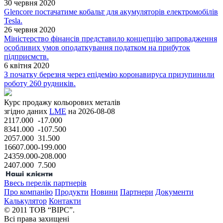
30 червня 2020
Glencore постачатиме кобальт для акумуляторів електромобілів
Tesla.
26 червня 2020
Міністерство фінансів представило концепцію запровадження
особливих умов оподаткування податком на прибуток
підприємств.
6 квітня 2020
З початку березня через епідемію коронавируса призупинили
роботу 260 рудників.
Курс продажу кольорових металів
згідно даних
LME
на 2026-08-08
2117.000
-17.000
8341.000
-107.500
2057.000
31.500
16607.000
-199.000
24359.000
-208.000
2407.000
7.500
Ввесь перелік партнерів
Про компанію
Продукти
Новини
Партнери
Документи
Калькулятор
Контакти
© 2011 ТОВ “ВІРС”.
Всі права захищені