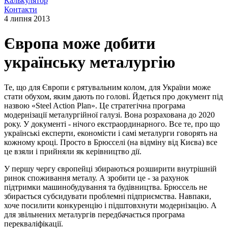
Калькулятор
Контакти
4 липня 2013
Європа може добити
українську металургію
Те, що для Європи є рятувальним колом, для України може
стати обухом, яким дають по голові. Йдеться про документ під
назвою «Steel Action Plan». Це стратегічна програма
модернізації металургійної галузі. Вона розрахована до 2020
року. У документі - нічого екстраординарного. Все те, про що
українські експерти, економісти і самі металурги говорять на
кожному кроці. Просто в Брюсселі (на відміну від Києва) все
це взяли і прийняли як керівництво дії.
У першу чергу європейці збираються розширити внутрішній
ринок споживання металу. А зробити це - за рахунок
підтримки машинобудування та будівництва. Брюссель не
збирається субсидувати проблемні підприємства. Навпаки,
хоче посилити конкуренцію і підштовхнути модернізацію. А
для звільнених металургів передбачається програма
перекваліфікації.