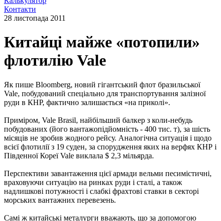
Калькулятор
Контакти
28 листопада 2011
Китайці майже «потопили»
флотилію Vale
Як пише Bloomberg, новий гігантський флот бразильської
Vale, побудований спеціально для транспортування залізної
руди в КНР, фактично залишається «на приколі».
Приміром, Vale Brasil, найбільший балкер з коли-небудь
побудованих (його вантажопідйомність - 400 тис. т), за шість
місяців не зробив жодного рейсу. Аналогічна ситуація і щодо
всієї флотилії з 19 суден, за спорудження яких на верфях КНР і
Південної Кореї Vale виклала $ 2,3 мільярда.
Перспективи завантаження цієї армади вельми песимістичні,
враховуючи ситуацію на ринках руди і сталі, а також
надлишкові потужності і слабкі фрахтові ставки в секторі
морських вантажних перевезень.
Самі ж китайські металурги вважають, що за допомогою