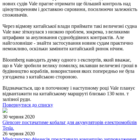
нових судів Vale прагне отримати ще більший контроль над
ціноутворенням і доставкою сировини, посилюючи залежність
споживачів.
Через відмову китайської влади приймати такі величезні судна
Vale вже зіткнулася з низкою проблем, зокрема, з великими
штрафами за анулювання суднобудівних контрактів. Але
найголовніше - знайти застосування новим судам практично
неможливо, оскільки замінити китайський ринок нічим.
Bloomberg наводить думку одного з експертів, який вважає,
що в Vale зробили велику помилку, вклавши величезні гроші в
будівництво кораблів, використання яких попередньо не була
узгоджена з китайською стороною.
Відзначається, що в поточному і наступному році Vale планує
відвантажити на китайському маршруті близько 130 млн. т
залізної руди.
Повернутися до списку
30 червня 2020
Glencore постачатиме кобальт для акумуляторів електромобілів
Tesla.
26 червня 2020
Міністерство фінансів представило концепцію запровадження