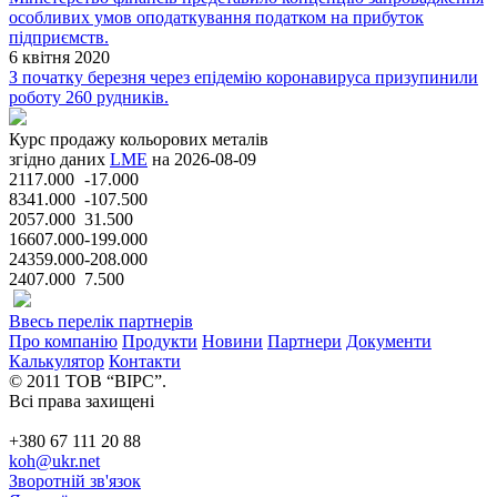
особливих умов оподаткування податком на прибуток
підприємств.
6 квітня 2020
З початку березня через епідемію коронавируса призупинили
роботу 260 рудників.
Курс продажу кольорових металів
згідно даних
LME
на 2026-08-09
2117.000
-17.000
8341.000
-107.500
2057.000
31.500
16607.000
-199.000
24359.000
-208.000
2407.000
7.500
Ввесь перелік партнерів
Про компанію
Продукти
Новини
Партнери
Документи
Калькулятор
Контакти
© 2011 ТОВ “ВІРС”.
Всі права захищені
+380 67 111 20 88
koh@ukr.net
Зворотній зв'язок