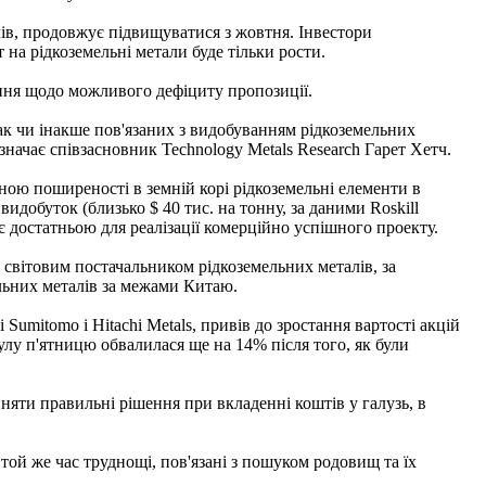
лів, продовжує підвищуватися з жовтня. Інвестори
на рідкоземельні метали буде тільки рости.
ння щодо можливого дефіциту пропозиції.
 так чи інакше пов'язаних з видобуванням рідкоземельних
значає співзасновник Technology Metals Research Гарет Хетч.
рною поширеності в земній корі рідкоземельні елементи в
идобуток (близько $ 40 тис. на тонну, за даними Roskill
в є достатньою для реалізації комерційно успішного проекту.
 світовим постачальником рідкоземельних металів, за
ельних металів за межами Китаю.
Sumitomo і Hitachi Metals, привів до зростання вартості акцій
нулу п'ятницю обвалилася ще на 14% після того, як були
няти правильні рішення при вкладенні коштів у галузь, в
 той же час труднощі, пов'язані з пошуком родовищ та їх