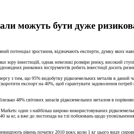
етали можуть бути дуже ризиков
езний потенціал зростання, відзначають експерти, думку яких на
и зору інвестицій, однак невеликі розміри ринку, високий ступі
відповідних ринкових інструментів робить інвестиції досить риз
 чергу з тим, що 95% видобутку рідкоземельних металів в даний 
р скоротити експорт на 40%, щоб гарантувати задоволення потреб
близько 48% світових запасів рідкоземельних металом в порівнян
 Markets: один з найбільш широко використовуваних рідкоземельни
0 за кг, а вже до листопада на тлі побоювань щодо уповільнення 
еревищують рівень початку 2010 року, коли 1 кг цього виду сиров