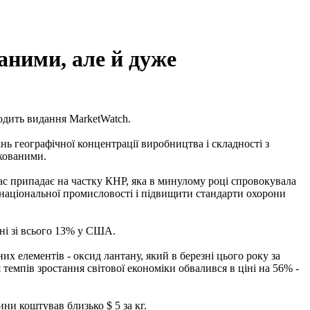
аними, але й дуже
водить видання MarketWatch.
нь географічної концентрації виробництва і складності з
икованими.
час припадає на частку КНР, яка в минулому році спровокувала
 національної промисловості і підвищити стандарти охорони
ні зі всього 13% у США.
х елементів - оксид лантану, який в березні цього року за
темпів зростання світової економіки обвалився в ціні на 56% -
ини коштував близько $ 5 за кг.