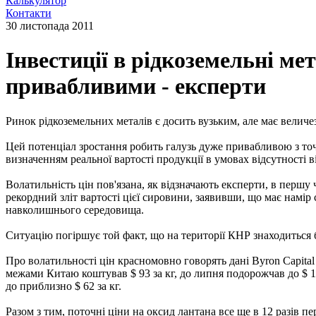
Калькулятор
Контакти
30 листопада 2011
Інвестиції в рідкоземельні м
привабливими - експерти
Ринок рідкоземельних металів є досить вузьким, але має велич
Цей потенціал зростання робить галузь дуже привабливою з точк
визначенням реальної вартості продукції в умовах відсутності 
Волатильність цін пов'язана, як відзначають експерти, в першу
рекордний зліт вартості цієї сировини, заявивши, що має намі
навколишнього середовища.
Ситуацію погіршує той факт, що на території КНР знаходиться 
Про волатильності цін красномовно говорять дані Byron Capital
межами Китаю коштував $ 93 за кг, до липня подорожчав до $ 14
до приблизно $ 62 за кг.
Разом з тим, поточні ціни на оксид лантана все ще в 12 разів п