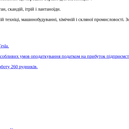
н, скандій, ітрій і лантаноїди.
ій техніці, машинобудуванні, хімічній і скляної промисловості. 
esla.
особливих умов оподаткування податком на прибуток підприємст
боту 260 рудників.