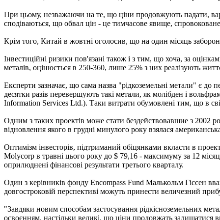
При цьому, незважаючи на те, що ціни продовжують падати, вар
сподіваються, що обвал цін - це тимчасове явище, спровоковане
Крім того, Китай в жовтні оголосив, що на один місяць забор
Інвестиційні ризики пов'язані також і з тим, що хоча, за оцінк
металів, оцінюється в 250-360, лише 25% з них реалізують житт
Експерти зазначає, що сама назва "рідкоземельні метали" є до п
десятки разів перевершують такі метали, як молібден і вольфрам
Information Services Ltd.). Таки витрати обумовлені тим, що в с
Одним з таких проектів може стати бездействовавшие з 2002 ро
відновлення якого в грудні минулого року взялася американськ
Оптимізм інвесторів, підтриманий обіцянками вкласти в проект п
Molycorp в травні цього року до $ 79,16 - максимуму за 12 міся
оприлюднені фінансові результати третього кварталу.
Один з керівників фонду Encompass Fund Малькольм Гіссен вважа
довгостроковій перспективі можуть принести величезний приб
"Завдяки новим способам застосування рідкісноземельних металів
освоєнням, настільки великі, що ціни продовжать залишатися в