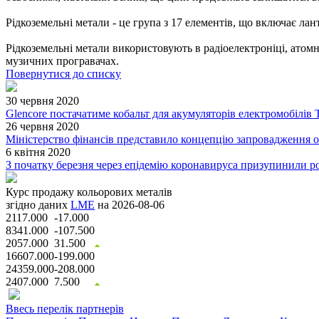
Рідкоземельні метали - це група з 17 елементів, що включає ланта
Рідкоземельні метали використовують в радіоелектроніці, атомн
музичних програвачах.
Повернутися до списку
30 червня 2020
Glencore постачатиме кобальт для акумуляторів електромобілів T
26 червня 2020
Міністерство фінансів представило концепцію запровадження 
6 квітня 2020
З початку березня через епідемію коронавируса призупинили ро
Курс продажу кольорових металів
згідно даних
LME
на 2026-08-06
2117.000
-17.000
8341.000
-107.500
2057.000
31.500
16607.000
-199.000
24359.000
-208.000
2407.000
7.500
Ввесь перелік партнерів