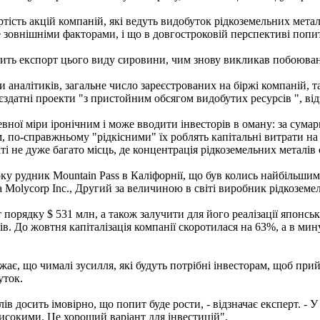
тість акцій компаній, які ведуть видобуток рідкоземельних мета
 зовнішніми факторами, і що в довгостроковій перспективі попит 
онить експорт цього виду сировини, чим знову викликав побоюва
ами аналітиків, загальне число зареєстрованих на біржі компаній,
єздатні проекти "з пристойним обсягом видобутих ресурсів ", від
евної міри іронічним і може вводити інвесторів в оману: за сума
, по-справжньому "рідкісними" їх роблять капітальні витрати на в
віті не дуже багато місць, де концентрація рідкоземельних металі
ку рудник Mountain Pass в Каліфорнії, що був колись найбільшим
а Molycorp Inc., Другий за величиною в світі виробник рідкозем
орядку $ 531 млн, а також залучити для його реалізації японські 
ців. До жовтня капіталізація компанії скоротилася на 63%, а в ми
є, що чималі зусилля, які будуть потрібні інвесторам, щоб прий
уток.
 досить імовірно, що попит буде рости, - відзначає експерт. - У
исокими. Це хороший варіант для інвестицій".