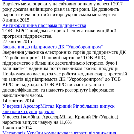
Вартість металопрокату на світових ринках у вересні 2017
року досягла найвищого рівня за три роки. Це дозволить
наростити експортний виторг українським металургам
8 липня 2015
Антикорупційна програма підприємства
ТОВ "ВІРС" повідомляє про втілення антикорупційної
програми підприємства.
27 квітня 2015
Звернення до підприємств ДК "Укроборонпром"
Звернення учасника електронних торгів до підприємств ДК
"Укроборонпром". Шановні партнери! ТОВ ВІРС,
підприємство з більш ніх десятилітньою історією, було і
залишається надійним постачальником якісної продукції.
Повідомляємо вас, що за час роботи жодних скарг, претензій
чи запитів від підприємств ДК "Укроборонпром" до ТОВ
ВІРС не надходило. ТОВ ВІРС вивчає ситуацію з
дискваліфікацією, та надастть розгорнуту інформацєю
найближчим часом.
14 жовтня 2014
У вересні АрселорМіттал Кривий Ріг збільшив випуск
ключових груп продукції
У вересні комбінат АрселорМіттал Кривий Ріг (Україна)
наростив випуск чавуну на 11,6%
1 жовтня 2014
Металургія України компенсувала втрати від зниження