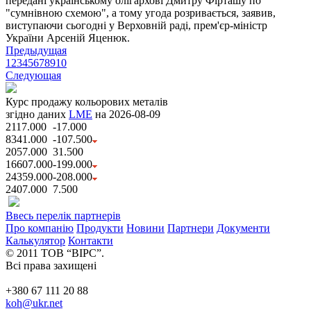
передані українському олігархові Дмитру Фірташу по
"сумнівною схемою", а тому угода розривається, заявив,
виступаючи сьогодні у Верховній раді, прем'єр-міністр
України Арсеній Яценюк.
Предыдущая
1
2
3
4
5
6
7
8
9
10
Следующая
Курс продажу кольорових металів
згідно даних
LME
на 2026-08-09
2117.000
-17.000
8341.000
-107.500
2057.000
31.500
16607.000
-199.000
24359.000
-208.000
2407.000
7.500
Ввесь перелік партнерів
Про компанію
Продукти
Новини
Партнери
Документи
Калькулятор
Контакти
© 2011 ТОВ “ВІРС”.
Всі права захищені
+380 67 111 20 88
koh@ukr.net