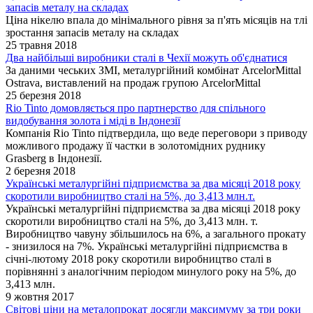
запасів металу на складах
Ціна нікелю впала до мінімального рівня за п'ять місяців на тлі
зростання запасів металу на складах
25 травня 2018
Два найбільші виробники сталі в Чехії можуть об'єднатися
За даними чеських ЗМІ, металургійний комбінат ArcelorMittal
Ostrava, виставлений на продаж групою ArcelorMittal
25 березня 2018
Rio Tinto домовляється про партнерство для спільного
видобування золота і міді в Індонезії
Компанія Rio Tinto підтвердила, що веде переговори з приводу
можливого продажу її частки в золотомідних руднику
Grasberg в Індонезії.
2 березня 2018
Українські металургійні підприємства за два місяці 2018 року
скоротили виробництво сталі на 5%, до 3,413 млн.т.
Українські металургійні підприємства за два місяці 2018 року
скоротили виробництво сталі на 5%, до 3,413 млн. т.
Виробництво чавуну збільшилось на 6%, а загального прокату
- знизилося на 7%. Українські металургійні підприємства в
січні-лютому 2018 року скоротили виробництво сталі в
порівнянні з аналогічним періодом минулого року на 5%, до
3,413 млн.
9 жовтня 2017
Світові ціни на металопрокат досягли максимуму за три роки