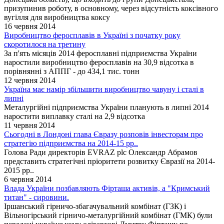
призупинив роботу, в основному, через відсутність коксівного
вугілля для виробництва коксу
16 червня 2014
Виробництво феросплавів в Україні з початку року
скоротилося на третину
За п'ять місяців 2014 феросплавні підприємства України
наростили виробництво феросплавів на 30,9 відсотка в
порівнянні з АППГ - до 434,1 тис. тонн
12 червня 2014
Україна має намір збільшити виробництво чавуну і сталі в
липні
Металургійні підприємства України планують в липні 2014
наростити виплавку сталі на 2,9 відсотка
11 червня 2014
Сьогодні в Лондоні глава Євразу розповів інвесторам про
стратегію підприємства на 2014-15 рр..
Голова Ради директорів EVRAZ plc Олександр Абрамов
представить стратегічні пріоритети розвитку Євразії на 2014-
2015 рр..
6 червня 2014
Влада України позбавляють Фірташа активів, а "Кримський
титан" - сировини.
Іршанський гірничо-збагачувальний комбінат (ГЗК) і
Вільногірський гірничо-металургійний комбінат (ГМК) були