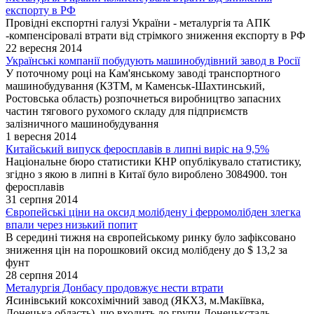
експорту в РФ
Провідні експортні галузі України - металургія та АПК
-компенсіровалі втрати від стрімкого зниження експорту в РФ
22 вересня 2014
Українські компанії побудують машинобудівний завод в Росії
У поточному році на Кам'янському заводі транспортного
машинобудування (КЗТМ, м Каменськ-Шахтинський,
Ростовська область) розпочнеться виробництво запасних
частин тягового рухомого складу для підприємств
залізничного машинобудування
1 вересня 2014
Китайський випуск феросплавів в липні виріс на 9,5%
Національне бюро статистики КНР опублікувало статистику,
згідно з якою в липні в Китаї було вироблено 3084900. тон
феросплавів
31 серпня 2014
Європейські ціни на оксид молібдену і ферромолібден злегка
впали через низький попит
В середині тижня на європейському ринку було зафіксовано
зниження цін на порошковий оксид молібдену до $ 13,2 за
фунт
28 серпня 2014
Металургія Донбасу продовжує нести втрати
Ясинівський коксохімічний завод (ЯКХЗ, м.Макіївка,
Донецька область), що входить до групи Донецьксталь,